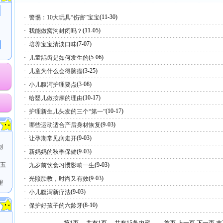
(11-30)
·
警惕：10大玩具“伤害”宝宝
(11-05)
·
我能做窝沟封闭吗？
(7-07)
·
培养宝宝清淡口味
(5-06)
·
儿童龋齿是如何发生的
(3-25)
·
儿童为什么会得脑瘤
(3-08)
·
小儿腹泻护理要点
(10-17)
·
给婴儿做按摩的理由
业
(10-17)
·
护理新生儿头发的三个“第一”
(9-03)
·
哪些运动适合产后身材恢复
老
(9-03)
·
让孕期常见病走开
创
(9-03)
·
新妈妈的秋季保健
（五
(9-03)
·
九岁前饮食习惯影响一生
(9-03)
·
光照胎教，时尚又有效
理
(9-03)
·
小儿腹泻新疗法
(8-10)
·
保护好孩子的六龄牙