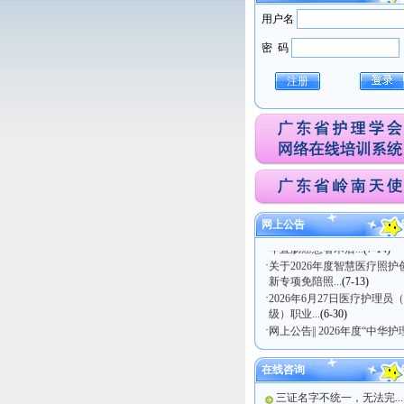
用户名
密 码
注册
·
关于医疗护理员（五级）职
技能等级认定考试...
(7-21)
网上公告
·
广东省护理学会关于发布《
年直肠癌患者术后...
(7-14)
·
关于2026年度智慧医疗照护
新专项免陪照...
(7-13)
·
2026年6月27日医疗护理员
级）职业...
(6-30)
·
网上公告|| 2026年度“中华护
学会科...
(6-17)
在线咨询
三证名字不统一，无法完...