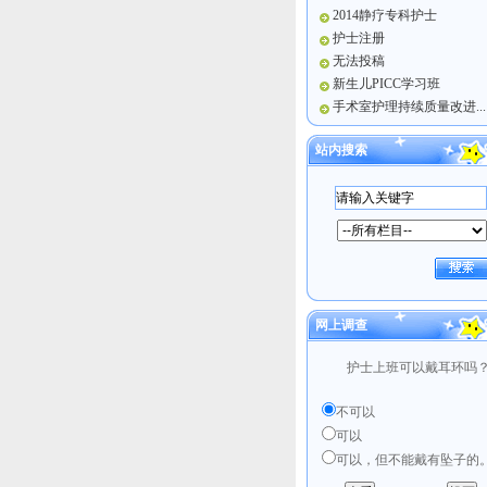
2014静疗专科护士
护士注册
无法投稿
新生儿PICC学习班
手术室护理持续质量改进...
站内搜索
网上调查
护士上班可以戴耳环吗
不可以
可以
可以，但不能戴有坠子的