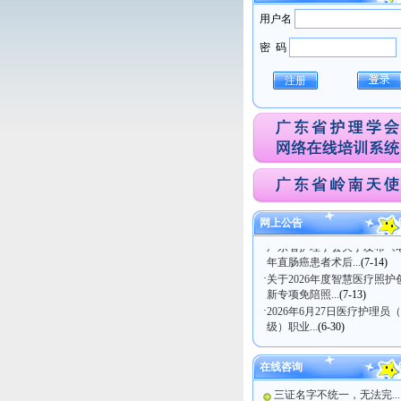
用户名
密 码
注册
·
关于医疗护理员（五级）职
网上公告
技能等级认定考试...
(7-21)
·
广东省护理学会关于发布《
年直肠癌患者术后...
(7-14)
·
关于2026年度智慧医疗照护
新专项免陪照...
(7-13)
·
2026年6月27日医疗护理员
级）职业...
(6-30)
·
网上公告|| 2026年度“中华护
学会科...
(6-17)
在线咨询
三证名字不统一，无法完...