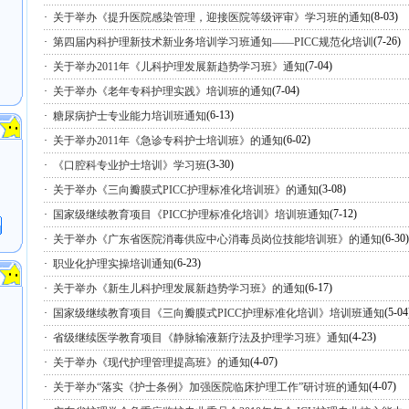
(8-03)
·
关于举办《提升医院感染管理，迎接医院等级评审》学习班的通知
(7-26)
·
第四届内科护理新技术新业务培训学习班通知——PICC规范化培训
(7-04)
·
关于举办2011年《儿科护理发展新趋势学习班》通知
(7-04)
·
关于举办《老年专科护理实践》培训班的通知
(6-13)
·
糖尿病护士专业能力培训班通知
(6-02)
·
关于举办2011年《急诊专科护士培训班》的通知
(3-30)
·
《口腔科专业护士培训》学习班
(3-08)
·
关于举办《三向瓣膜式PICC护理标准化培训班》的通知
(7-12)
·
国家级继续教育项目《PICC护理标准化培训》培训班通知
(6-30)
·
关于举办《广东省医院消毒供应中心消毒员岗位技能培训班》的通知
(6-23)
·
职业化护理实操培训通知
(6-17)
·
关于举办《新生儿科护理发展新趋势学习班》的通知
？
(5-04
·
国家级继续教育项目《三向瓣膜式PICC护理标准化培训》培训班通知
(4-23)
·
省级继续医学教育项目《静脉输液新疗法及护理学习班》通知
(4-07)
·
关于举办《现代护理管理提高班》的通知
。
(4-07)
·
关于举办“落实《护士条例》加强医院临床护理工作”研讨班的通知