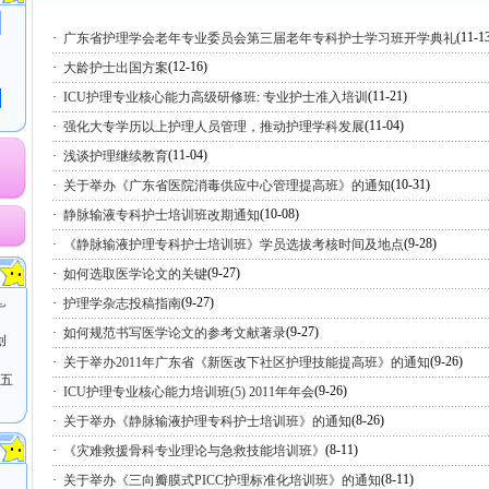
(11-1
·
广东省护理学会老年专业委员会第三届老年专科护士学习班开学典礼
(12-16)
·
大龄护士出国方案
(11-21)
·
ICU护理专业核心能力高级研修班: 专业护士准入培训
(11-04)
·
强化大专学历以上护理人员管理，推动护理学科发展
(11-04)
·
浅谈护理继续教育
(10-31)
·
关于举办《广东省医院消毒供应中心管理提高班》的通知
(10-08)
·
静脉输液专科护士培训班改期通知
(9-28)
·
《静脉输液护理专科护士培训班》学员选拔考核时间及地点
业
(9-27)
·
如何选取医学论文的关键
老
(9-27)
·
护理学杂志投稿指南
(9-27)
创
·
如何规范书写医学论文的参考文献著录
(9-26)
·
关于举办2011年广东省《新医改下社区护理技能提高班》的通知
（五
(9-26)
·
ICU护理专业核心能力培训班(5) 2011年年会
理
(8-26)
·
关于举办《静脉输液护理专科护士培训班》的通知
(8-11)
·
《灾难救援骨科专业理论与急救技能培训班》
(8-11)
·
关于举办《三向瓣膜式PICC护理标准化培训班》的通知