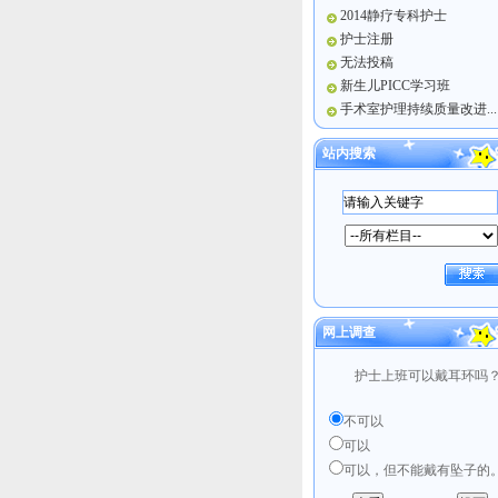
2014静疗专科护士
护士注册
无法投稿
新生儿PICC学习班
手术室护理持续质量改进...
站内搜索
网上调查
护士上班可以戴耳环吗
不可以
可以
可以，但不能戴有坠子的