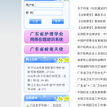
用户名
·
关于印发《社区建设护
密 码
·
【法律课堂】廉政关注
·
【法律课堂】案例剖析：
注册
·
【法律课堂】新规前哨
·
实用医学法律讲堂：中
·
中国护理事业发展规划纲要
·
医疗机构从业人员行为
·
关于医疗护理员（五级）职业
技能等级认定考试...
(7-21)
·
医疗机构从业人员违纪
·
广东省护理学会关于发布《老
网上公告
(4-
·
放射性心脏损伤诊断
年直肠癌患者术后...
(7-14)
·
关于2026年度智慧医疗照护创
·
中国遏制与防治艾滋病“
新专项免陪照...
(7-13)
·
广东省卫生厅安全生产
·
2026年6月27日医疗护理员（五
级）职业...
(6-30)
·
广东省卫生厅2012年
·
网上公告|| 2026年度“中华护理
·
广东省“十二五”卫生科
学会科...
(6-17)
·
中国妇女儿童发展纲要实施
在线咨询
·
全国卫生应急工作培训大纲
·
2012年我国卫生工作要
三证名字不统一，无法完...