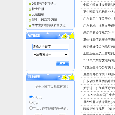
2014静疗专科护士
·
中国护理事业发展规划纲要
护士注册
·
卫生部医疗机构从业人
无法投稿
·
广东省卫生厅关于公共
新生儿PICC学习班
手术室护理持续质量改进...
·
广东省地中海贫血干预
(2-17
·
癌症疼痛诊疗规范
站内搜索
·
卫生行业信息安全等级
·
关于做好传染病治疗药
·
全国卫生应急工作培训大纲
·
2011年广东省艾滋病
·
转发卫生部办公厅关于
·
卫生部办公厅关于加强
网上调查
·
广东省抗菌药物临床应
护士上班可以戴耳环吗？
·
关于进一步加强医疗管
·
2011-2015年全国卫
不可以
·
原发性肝癌诊疗规范(20
可以
可以，但不能戴有坠子的。
·
胰腺癌诊疗规范（201