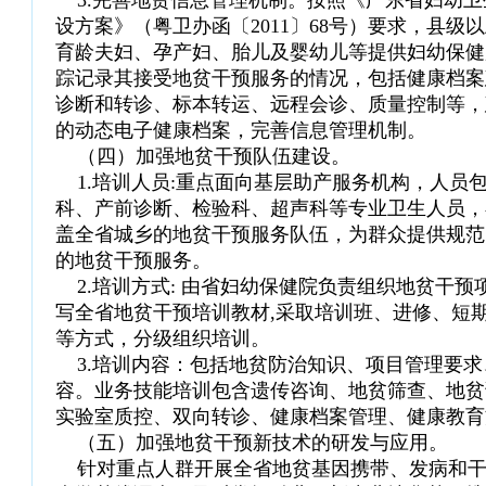
3.完善地贫信息管理机制。按照《广东省妇幼卫
设方案》（粤卫办函〔2011〕68号）要求，县级
育龄夫妇、孕产妇、胎儿及婴幼儿等提供妇幼保健
踪记录其接受地贫干预服务的情况，包括健康档案
诊断和转诊、标本转运、远程会诊、质量控制等，
的动态电子健康档案，完善信息管理机制。
（四）加强地贫干预队伍建设。
1.培训人员:重点面向基层助产服务机构，人员
科、产前诊断、检验科、超声科等专业卫生人员，
盖全省城乡的地贫干预服务队伍，为群众提供规范
的地贫干预服务。
2.培训方式: 由省妇幼保健院负责组织地贫干预
写全省地贫干预培训教材,采取培训班、进修、短
等方式，分级组织培训。
3.培训内容：包括地贫防治知识、项目管理要求
容。业务技能培训包含遗传咨询、地贫筛查、地贫
实验室质控、双向转诊、健康档案管理、健康教育
（五）加强地贫干预新技术的研发与应用。
针对重点人群开展全省地贫基因携带、发病和干