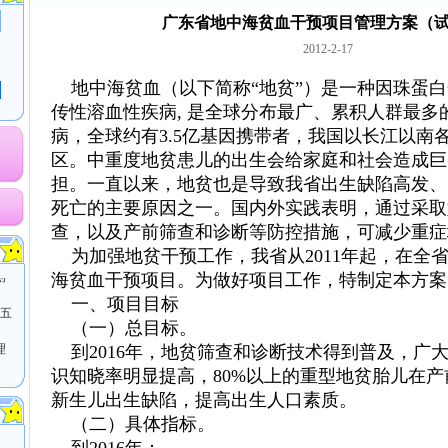
广东省地中海贫血干预项目管理方案（
2012-2-17
地中海贫血（以下简称“地贫”）是一种因珠蛋白
传性溶血性疾病, 是全球分布最广、累积人群最多
病，全球约有3.5亿基因携带者，我国以长江以南
区。中重度地贫患儿的出生会给家庭和社会造成巨
担。一直以来，地贫也是导致我省出生缺陷高发、
业
死亡的主要原因之一。国内外实践表明，通过采取
老
查，以及产前筛查和诊断等防控措施，可减少重症
为加强地贫干预工作，我省从2011年起，在全
创
海贫血干预项目。为做好项目工作，特制定本方案
（五
一、项目目标
（一）总目标。
理
到2016年，地贫筛查和诊断技术得到普及，广
识知晓率明显提高，80%以上的重型地贫胎儿在
新生儿出生缺陷，提高出生人口素质。
（二）具体指标。