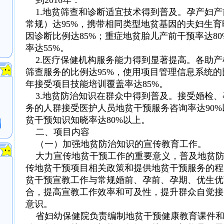
到2016年：
1.地贫筛查和诊断适宜技术得到普及。孕产妇产
常规）达95%，携带相同类型地贫基因的夫妇生
因诊断比例达85%；重症地贫胎儿产前干预率达80
率达55%。
2.医疗保健机构服务能力得到显著提高。各助产
筛查服务的比例达95%，使用项目管理信息系统的比
年接受项目技能培训覆盖率达85%。
3.地贫防治知识在群众中得到普及。接受婚检、
务的人群接受医护人员地贫干预服务咨询率达90
贫干预知识知晓率达80%以上。
二、项目内容
（一）加强地贫防治知识的宣传教育工作。
大力宣传地贫干预工作的重要意义，普及地贫防
传地贫干预项目相关政策和提供地贫干预服务的程
？
贫干预宣教工作与常规婚前、孕前、孕期、优生优
合，提高宣教工作效率和可及性，提升群众自觉接
意识。
。
省妇幼保健院负责编制地贫干预健康教育课件和