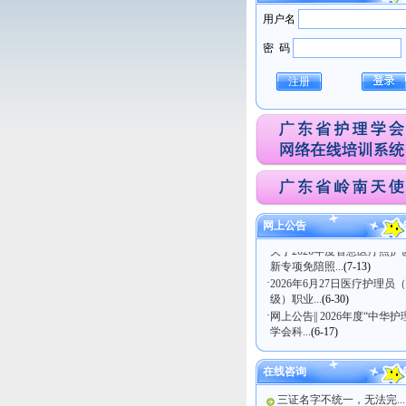
用户名
密 码
注册
·
关于医疗护理员（五级）职
技能等级认定考试...
(7-21)
·
广东省护理学会关于发布《
年直肠癌患者术后...
(7-14)
网上公告
·
关于2026年度智慧医疗照护
新专项免陪照...
(7-13)
·
2026年6月27日医疗护理员
级）职业...
(6-30)
·
网上公告|| 2026年度“中华护
学会科...
(6-17)
在线咨询
三证名字不统一，无法完...