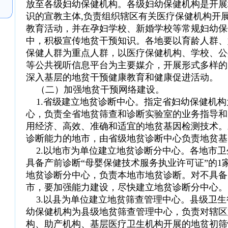
放至各级妇幼保健机构。各级妇幼保健机构是开展
识的宣教主体,负责组织辖区有关医疗保健机构开
教育活动，并在孕妇学校、新婚学校等常规妇幼保
中，积极宣传地贫干预知识。各地要以育龄人群、
保健人群为重点人群，以医疗保健机构、学校、公
等公共视听信息平台为主要媒介，开展形式多样的
深入基层的地贫干预健康教育和健康促进活动。
（二）加强地贫干预网络建设。
1.省级建立地贫诊断中心。指定省妇幼保健机构
心，负责全省地贫筛查和诊断实验室的业务指导和
用经济、高效、准确和适宜的地贫基因检测技术。
诊断能力的地市，由省级地贫诊断中心负责地贫基
2.以地市为单位建立地贫诊断分中心。各地市卫
具备产前诊断“母婴保健技术服务执业许可证”的1
地贫诊断分中心，负责本地市地贫诊断。对不具备
市，要加强能力建设，尽快建立地贫诊断分中心。
3.以县为单位建立地贫筛查管理中心。县级卫生
幼保健机构为县级地贫筛查管理中心，负责对辖区
构、助产机构、基层医疗卫生机构开展的地贫初筛