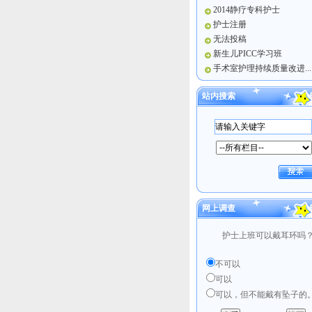
2014静疗专科护士
护士注册
无法投稿
新生儿PICC学习班
手术室护理持续质量改进...
站内搜索
网上调查
护士上班可以戴耳环吗
不可以
可以
可以，但不能戴有坠子的