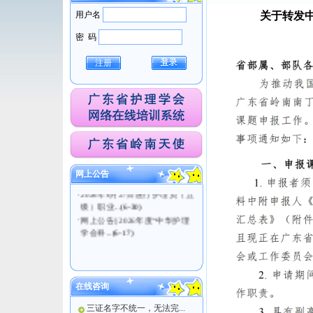
用户名
关于转发中
密 码
注册
·
关于医疗护理员（五级）职业
技能等级认定考试...
(7-21)
·
广东省护理学会关于发布《老
年直肠癌患者术后...
(7-14)
·
关于2026年度智慧医疗照护创
网上公告
新专项免陪照...
(7-13)
·
2026年6月27日医疗护理员（五
级）职业...
(6-30)
·
网上公告|| 2026年度“中华护理
学会科...
(6-17)
在线咨询
三证名字不统一，无法完...