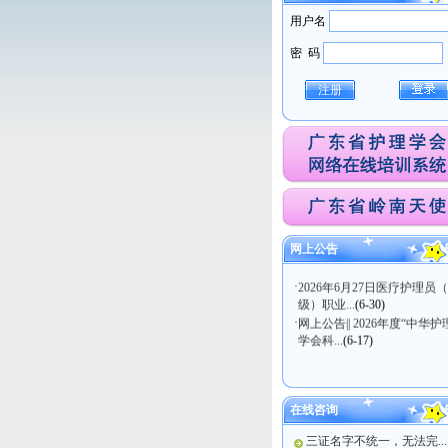
用户名
密 码
注册
·
关于医疗护理员（五级）职
技能等级认定考试...
(7-21)
·
广东省护理学会关于发布《
年直肠癌患者术后...
(7-14)
·
关于2026年度智慧医疗照护
网上公告
新专项免陪照...
(7-13)
·
2026年6月27日医疗护理员
级）职业...
(6-30)
·
网上公告|| 2026年度“中华护
学会科...
(6-17)
在线咨询
三证名字不统一，无法完...