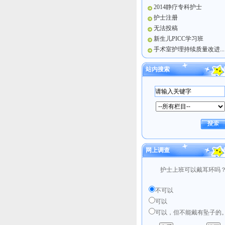
2014静疗专科护士
护士注册
无法投稿
新生儿PICC学习班
手术室护理持续质量改进...
站内搜索
网上调查
护士上班可以戴耳环吗
不可以
可以
可以，但不能戴有坠子的