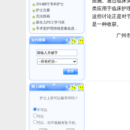
措施。通过临床
2014静疗专科护士
类应用于临床护
护士注册
这些讨论正是对
无法投稿
新生儿PICC学习班
是一种收获。
手术室护理持续质量改进...
广州市第十二
站内搜索
网上调查
护士上班可以戴耳环吗？
不可以
可以
可以，但不能戴有坠子的。