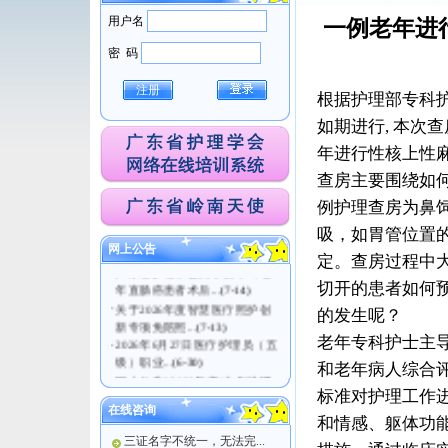
用户名
一例老年进
密 码
注册
根据护理部专科护
如期进行, 本次
年进行性核上性
查房主要围绕如
例护理查房为鼻
·
关于医疗护理员（五级）职业
吸，如胃管位置
技能等级认定考试...
(7-21)
网上公告
定。查房过程中
·
广东省护理学会关于发布《老
年直肠癌患者术后...
(7-14)
切开的患者如何
·
关于2026年度智慧医疗照护创
的发生呢？
新专项免陪照...
(7-13)
·
2026年6月27日医疗护理员（五
老年专科护士主
级）职业...
(6-30)
和老年病人综合
·
网上公告|| 2026年度“中华护理
学会科...
(6-17)
标准对护理工作
在线咨询
和情感、躯体功
三证名字不统一，无法完...