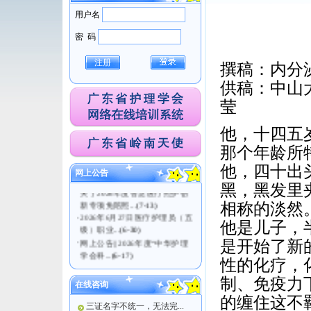
用户名
密 码
注册
撰稿：内分
供稿：中山
莹
他，十四五
·
关于医疗护理员（五级）职业
那个年龄所
技能等级认定考试...
(7-21)
·
广东省护理学会关于发布《老
他，四十出
网上公告
年直肠癌患者术后...
(7-14)
黑，黑发里
·
关于2026年度智慧医疗照护创
新专项免陪照...
(7-13)
相称的淡然
·
2026年6月27日医疗护理员（五
他是儿子，
级）职业...
(6-30)
·
网上公告|| 2026年度“中华护理
是开始了新
学会科...
(6-17)
性的化疗，
制、免疫力
在线咨询
的缠住这不
三证名字不统一，无法完...