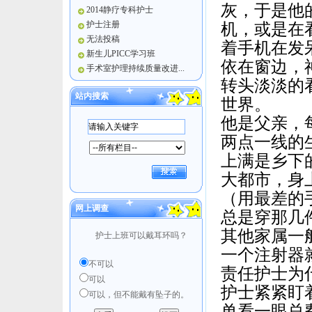
灰，于是他
2014静疗专科护士
护士注册
机，或是在
无法投稿
着手机在发
新生儿PICC学习班
依在窗边，
手术室护理持续质量改进...
转头淡淡的
站内搜索
世界。
他是父亲，
两点一线的
上满是乡下
大都市，身
（用最差的
网上调查
总是穿那几
其他家属一
护士上班可以戴耳环吗？
一个注射器
不可以
责任护士为
可以
护士紧紧盯
可以，但不能戴有坠子的。
单看一眼总