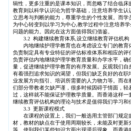
辑性，更多注重的是课本知识，而忽略了结合临床
教育则以科学认识论为哲学基础，注意培养学生认
立思考与判断的能力，尊重学生的个性发展。而学
为中心转变到以学习为中心,教学过程中注意培养
问题的能力。因此在这方面值得我们借鉴。
3.2 构建继续教育体系,设立继续教育评估机构
内地继续护理学教育也在考虑设立专门的教育
负责制定具有专业特征的评估标准体系和相应的评
负责评估内地继续护理学教育质量和办学水平，确
量，促进继续护理学教育的有序发展。反观我们自
有着强烈追求知识的渴望，但我们缺乏良好的在职
业发展方向指引、培训所需要的人力物力等。而在
们部分带教者欠缺严谨，很多时候因碍于情面，轻
过，这样就不能保证护理教学质量。而香港这样一
继续教育评估机构的理论与技术是值得我们学习和
3.3 更新课程模式
在课程的设置上，我们一般选用主管部门规定
材，教材的缺点在于使用周期较长，未能及时更新
等，使到我们某些知识方面出现滞后现象，而香港