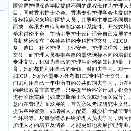
医管局护理深造学院提供不同的课程班作为护理人
目，同时香港护士协会、香港专业护理学会也提供
设模拟病房来培训医护人员，其导师主要由不同层
而成。各承办单位每年制定各种系统性、开放式培
学术讨论平台，主动引导护士设计适合自己发展的
育机构还设立了各种各样的专科护理文凭，如ICU
复、造口、社区护理、职业安全、护理管理等，鼓
文凭，而护理人员根据各自的需求选择不同的培训
专业文凭，积极为自己的护理生涯储备知识能量，
育，她们都是利用自己的金钱、时间去学习。对于
如ICU，她们还需要另外考取ICU专科护士文凭。
们则利用自己一年中所有的公共假期去学习，所在
的继续教育非常支持，只要提早给科室计划，都会
进行临床实践（如威尔斯亲王医院或玛丽医院等）
意向在管理方面发展的，首先必须考取研究生文凭
提供各种资源，如增强人力配置、减少护士做非专
作环境等。尽量创造条件给护理人员去学习，因为
护理人才的培养及储备，才能更好地发展护理专业