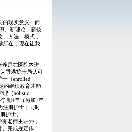
要的现实意义，而
知识、新理论、新技
念、方法、模式，
键所在，现在让我
培养是在医院内进
成为香港护士局认可
（enrolled
规定的继续教育才能
olistic
科学制4年（另加1年
为注册护士；同时
注册护士。
除有老师主讲外，
讨、完成规定作