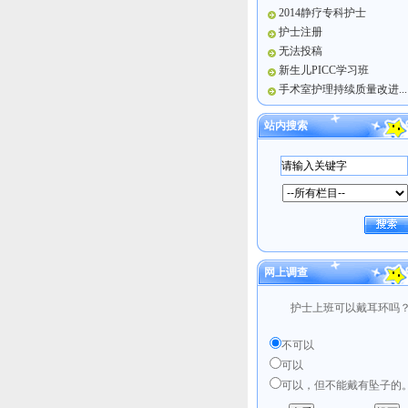
2014静疗专科护士
护士注册
无法投稿
新生儿PICC学习班
手术室护理持续质量改进...
站内搜索
网上调查
护士上班可以戴耳环吗
不可以
可以
可以，但不能戴有坠子的