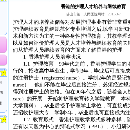
香港的护理人才培养与继续教育
佛山市第一人民医院网站 2011-3-7
护理人才的培养及储备对发展护理事业有着非常重
护理继续教育是继规范化专业培训之后,以学习新
术和新方法为主的一种终身性护理教育，其教学理
以及如何评价护理人员是人才培养与继续教育的关
们从护理人员继续教育的方面来了解香港的护理。
1 香港护理人员培养状况
业
1.1 护理教育 90年代之前，香港护理学生的
老
行的，招收高中毕业生，学制3年，毕业后可直接
的注册护士（registered nurse）。学制2年的是登记护士
创
nurse），他们不能在毕业后直接注册，必须经过
（五
得到注册护士的资格。但在90年代之后，随着全人护理（h
care）的开展，开始将护理教育转入学院教育。本
理
大学预科），毕业后授予护理学士学位，可直接成
还招收护理大专，学制3年，毕业后也可直接成为
1.2 教育形式 香港护理教学形式多种多样，
还有以问题为中心的辩论式学习（PBL）、小组研