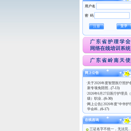
用户名
密 码
注册
·
关于医疗护理员（五级）职
技能等级认定考试...
(7-21)
·
广东省护理学会关于发布《
网上公告
年直肠癌患者术后...
(7-14)
·
关于2026年度智慧医疗照护
新专项免陪照...
(7-13)
·
2026年6月27日医疗护理员
级）职业...
(6-30)
·
网上公告|| 2026年度“中华护
学会科...
(6-17)
在线咨询
三证名字不统一，无法完...