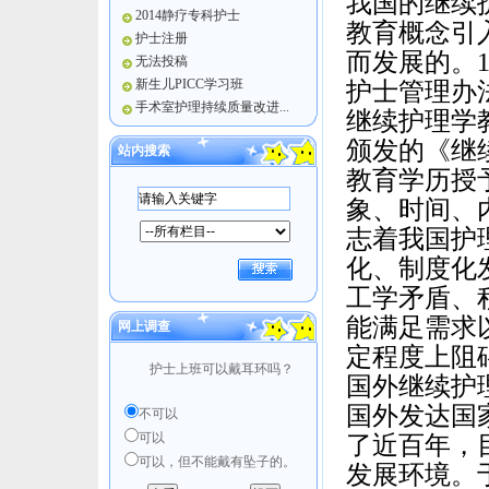
我国的继续
2014静疗专科护士
教育概念引
护士注册
而发展的。
无法投稿
新生儿PICC学习班
护士管理办
手术室护理持续质量改进...
继续护理学教
颁发的《继
站内搜索
教育学历授
象、时间、
志着我国护
化、制度化
工学矛盾、
能满足需求
网上调查
定程度上阻
护士上班可以戴耳环吗？
国外继续护
国外发达国
不可以
可以
了近百年，
可以，但不能戴有坠子的。
发展环境。