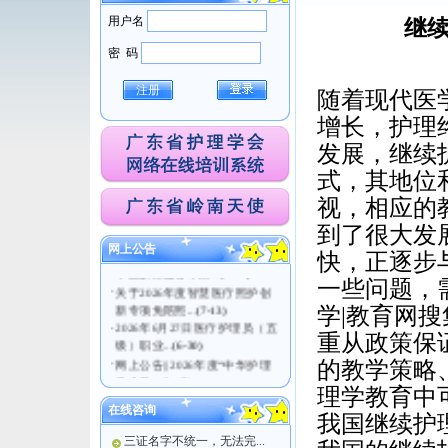
用户名
继
密 码
注册
随着现代医
增长，护理
发展，继续
式，其地位
视，相应的
·
关于医疗护理员（五级）职业
技能等级认定考试...
(7-21)
到了很大发
·
广东省护理学会关于发布《老
网上公告
快，正逐步
年直肠癌患者术后...
(7-14)
·
关于2026年度智慧医疗照护创
一些问题，
新专项免陪照...
(7-13)
学|教育网
·
2026年6月27日医疗护理员（五
级）职业...
(6-30)
重从政策保
·
网上公告|| 2026年度“中华护理
的教学策略
学会科...
(6-17)
理学教育中
在线咨询
我国继续护
三证名字不统一，无法完...