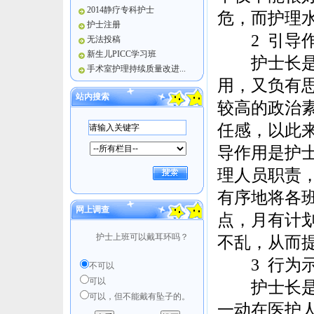
2014静疗专科护士
危，而护理
护士注册
2 引导
无法投稿
新生儿PICC学习班
护士长是基
手术室护理持续质量改进...
用，又负有
站内搜索
较高的政治
任感，以此
导作用是护
理人员职责
有序地将各
网上调查
点，月有计
护士上班可以戴耳环吗？
不乱，从而
3 行为示
不可以
可以
护士长是护
可以，但不能戴有坠子的。
一动在医护