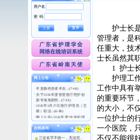
用户名
密 码
护士长是医
注册
管理者，是
任重大，技
士长虽然其
1 护士长
·
关于医疗护理员（五级）职业
技能等级认定考试...
(7-21)
护理工作是
网上公告
·
广东省护理学会关于发布《老
年直肠癌患者术后...
(7-14)
工作中具有
·
关于2026年度智慧医疗照护创
新专项免陪照...
(7-13)
的重要环节
·
2026年6月27日医疗护理员（五
的大小，不
级）职业...
(6-30)
·
网上公告|| 2026年度“中华护理
一位护士的
学会科...
(6-17)
一个医院，
在线咨询
不仅不能很
三证名字不统一，无法完...